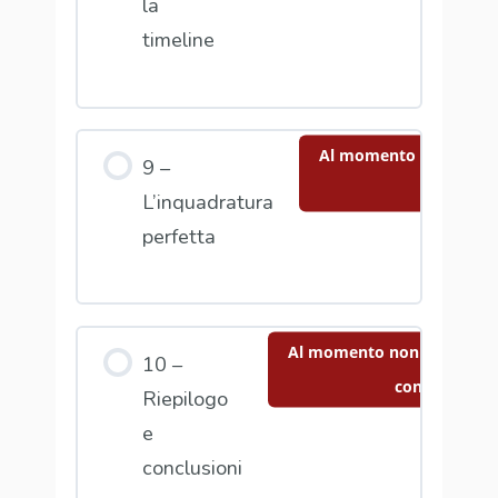
la
timeline
Al momento non hai ac
9 –
contenut
L’inquadratura
perfetta
Al momento non hai access
10 –
contenuto
Riepilogo
e
conclusioni