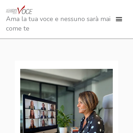
Vai
al
Men
Ama la tua voce e nessuno sarà mai
contenuto
come te
princ